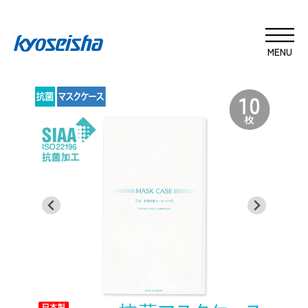
内
ホーム
>
ノベルティ
>
抗菌マスクケース
容
抗菌マスクケース
を
ス
キ
ッ
プ